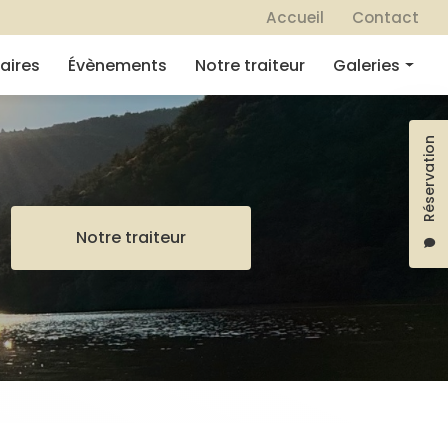
 secondaire
Accueil
Contact
aires
Évènements
Notre traiteur
Galeries
Mariages
Réservation
Séminaires
Évènements
Notre traiteur
Notre traiteur