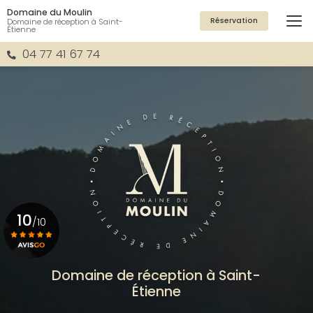
Aller
Domaine du Moulin
au
Réservation
Domaine de réception à Saint-
Étienne
contenu
principal
04 77 41 67 74
10
/10
Voir le certificat
Domaine de réception à Saint-
Étienne