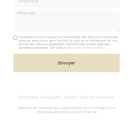
Message
J'autorise ce site à conserver l'ensemble des données transmises
dans ce formulaire pour faciliter le suivi et le traitement de ma
demande.
(Aucune exploitation commerciale ne sera faite des
données conservées. Voir notre
politique de confidentialité
)
Domaine du Moulin : Savoir-faire et services
Domaine de réception pour organisation d'un mariage sur le
thème épuré et floral à Saint-Étienne