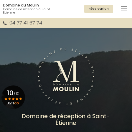
Aller
Domaine du Moulin
au
Réservation
Domaine de réception à Saint-
Étienne
contenu
principal
04 77 41 67 74
10
/10
Voir le certificat
Domaine de réception à Saint-
Étienne