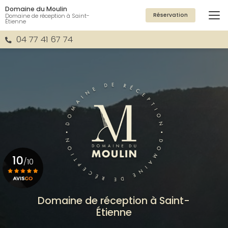
Aller
Domaine du Moulin
au
Réservation
Domaine de réception à Saint-
Étienne
contenu
principal
04 77 41 67 74
10
/10
Voir le certificat
Domaine de réception à Saint-
Étienne