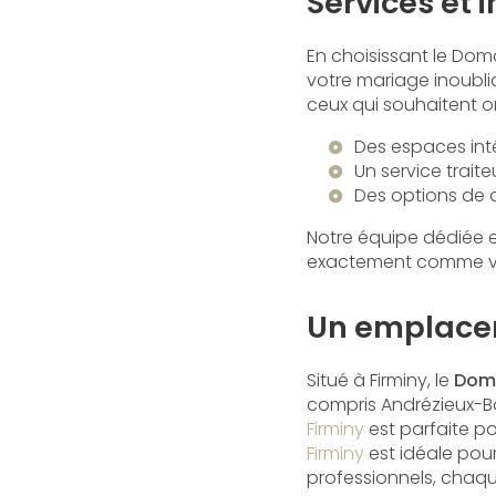
Services et 
En choisissant le Do
votre mariage inoubli
ceux qui souhaitent o
Des espaces int
Un service trai
Des options de 
Notre équipe dédiée e
exactement comme vo
Un emplacem
Situé à Firminy, le
Doma
compris Andrézieux-Bo
Firminy
est parfaite p
Firminy
est idéale pour
professionnels, chaqu