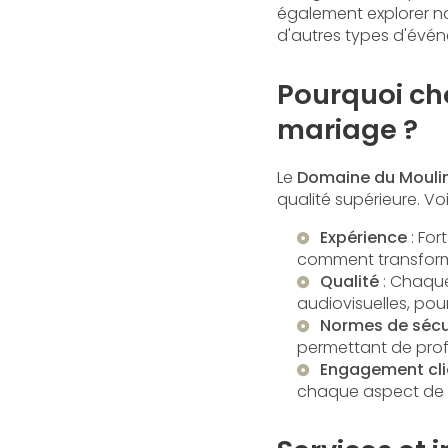
également explorer n
d'autres types d'évé
Pourquoi cho
mariage ?
Le
Domaine du Mouli
qualité supérieure. Vo
Expérience
: Fo
comment transformer
Qualité
: Chaque
audiovisuelles, pour
Normes de sécu
permettant de profi
Engagement cli
chaque aspect de 