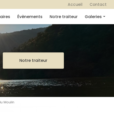
 secondaire
Accueil
Contact
aires
Évènements
Notre traiteur
Galeries
Mariages
Séminaires
Évènements
Notre traiteur
Notre traiteur
u Moulin