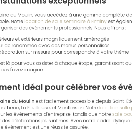
installations exceptionnels
maine du Moulin, vous accédez à une gamme complète de 
able. Notre
location de salle seminaire à Firminy
est égalem
rganiser des événements professionnels. Nous offrons :
érieurs et extérieurs magnifiquement aménagés
teur de renommée avec des menus personnalisés
décoration sur mesure pour correspondre à votre thème
st là pour vous assister à chaque étape, garantissant qu
us l'avez imaginé.
ent idéal pour célébrer vos é
ine du Moulin
est facilement accessible depuis Saint-Étie
uthéon, La Fouillouse, et Montbrison. Notre
location salle
our les événements d'entreprise, tandis que notre
salle po
 des célébrations plus intimes. Avec notre cadre idyllique 
e événement est une réussite assurée.