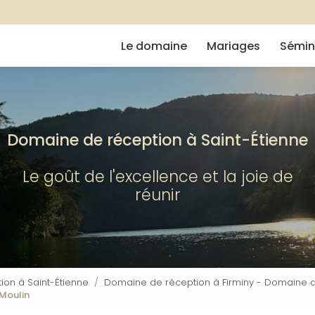
Navigation
e
Le domaine
Mariages
Sémin
Domaine de réception à Saint-Étienne
Le goût de l'excellence et la joie de
réunir
on à Saint-Étienne
Domaine de réception à Firminy - Domaine d
 Moulin