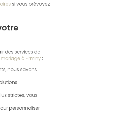
aires
si vous prévoyez
votre
r des services de
mariage à Firminy
:
nts, nous savons
olutions
us strictes, vous
pour personnaliser