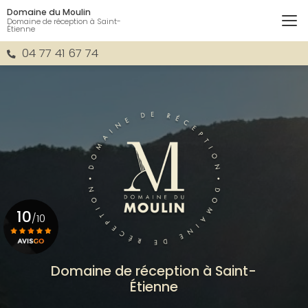
Aller
Domaine du Moulin
au
Domaine de réception à Saint-
Étienne
contenu
principal
04 77 41 67 74
10
/10
Voir le certificat
Domaine de réception à Saint-
Étienne