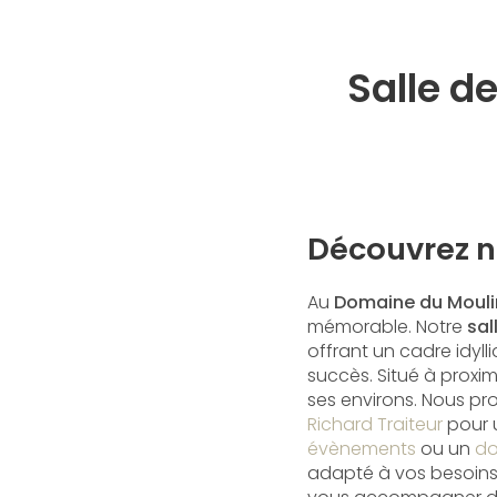
Salle d
Découvrez n
Au
Domaine du Mouli
mémorable. Notre
sal
offrant un cadre idyll
succès. Situé à proxi
ses environs. Nous p
Richard Traiteur
pour 
évènements
ou un
do
adapté à vos besoins