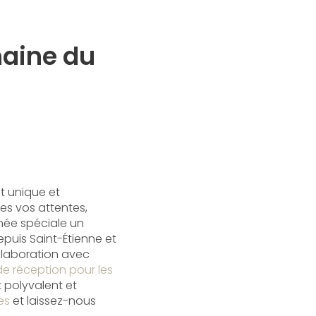
maine du
t unique et
es vos attentes,
rnée spéciale un
puis Saint-Étienne et
llaboration avec
e réception pour les
t polyvalent et
es
et laissez-nous