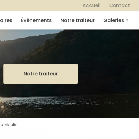
 secondaire
Accueil
Contact
aires
Évènements
Notre traiteur
Galeries
Mariages
Séminaires
Évènements
Notre traiteur
Notre traiteur
u Moulin