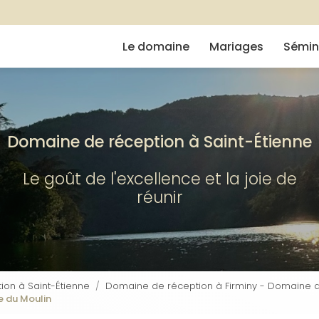
Navigation
e
Le domaine
Mariages
Sémin
Domaine de réception à Saint-Étienne
Le goût de l'excellence et la joie de
réunir
on à Saint-Étienne
Domaine de réception à Firminy - Domaine d
e du Moulin