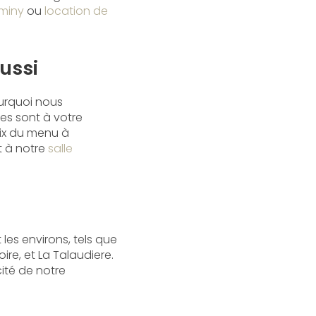
rminy
ou
location de
ussi
urquoi nous
es sont à votre
ix du menu à
t à notre
salle
les environs, tels que
re, et La Talaudiere.
cité de notre