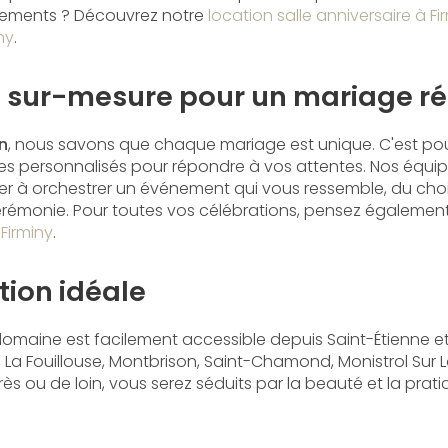
nements ? Découvrez notre
location salle anniversaire à Fi
ny
.
s sur-mesure pour un mariage ré
n
, nous savons que chaque mariage est unique. C'est po
s personnalisés pour répondre à vos attentes. Nos équip
er à orchestrer un événement qui vous ressemble, du cho
cérémonie. Pour toutes vos célébrations, pensez égalemen
 Firminy
.
tion idéale
 domaine est facilement accessible depuis Saint-Étienne et 
a Fouillouse, Montbrison, Saint-Chamond, Monistrol Sur Loi
s ou de loin, vous serez séduits par la beauté et la prati