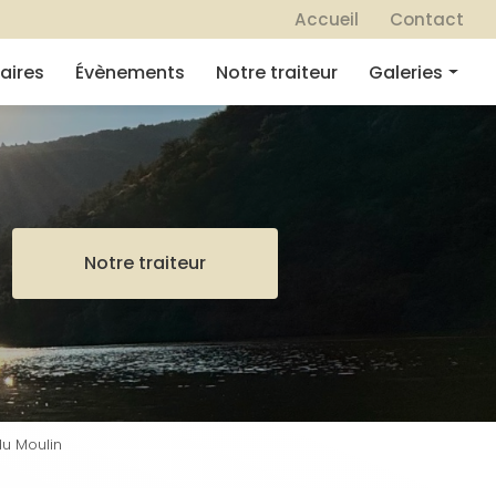
 secondaire
Accueil
Contact
aires
Évènements
Notre traiteur
Galeries
Mariages
Séminaires
Évènements
Notre traiteur
Notre traiteur
u Moulin