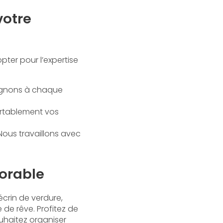
votre
 opter pour l’expertise
agnons à chaque
fortablement vos
 Nous travaillons avec
orable
crin de verdure,
de rêve. Profitez de
uhaitez organiser