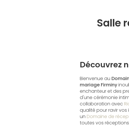
Salle 
Découvrez no
Bienvenue au
Domain
mariage Firminy
inoub
enchanteur et des pres
d'une cérémonie intim
collaboration avec
Ri
qualité pour ravir vo
un
Domaine de récept
toutes vos réception