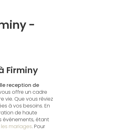
rminy -
à Firminy
lle reception de
 vous offre un cadre
e vie. Que vous rêviez
es à vos besoins. En
ration de haute
ers événements, étant
 les mariages
. Pour