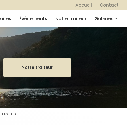
 secondaire
Accueil
Contact
aires
Évènements
Notre traiteur
Galeries
Mariages
Séminaires
Évènements
Notre traiteur
Notre traiteur
u Moulin