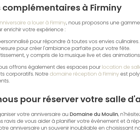
s complémentaires à Firminy
anniversaire a louer à Firminy
, nous proposons une gamme 
enrichir votre expérience :
 personnalisé pour répondre à toutes vos envies culinaires.
esure pour créer l'ambiance parfaite pour votre fête.
tissement, y compris de la musique live et des animations
, nous offrons également des espaces pour
location de sall
s corporatifs. Notre
domaine réception à Firminy
est poly
nts.
us pour réserver votre salle d'
ganiser votre anniversaire au
Domaine du Moulin
, n'hésit
s ravis de vous aider à planifier votre événement et à ré
otre anniversaire un souvenir inoubliable en choisissant not