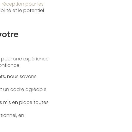
réception pour les
bilité et le potentiel
votre
r pour une expérience
onfiance :
nts, nous savons
nt un cadre agréable
ns mis en place toutes
tionnel, en