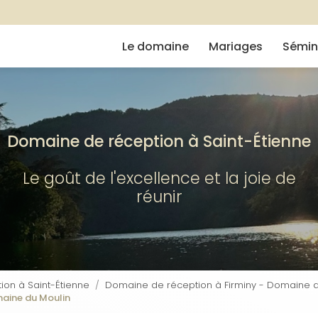
Navigation
e
Le domaine
Mariages
Sémin
Domaine de réception à Saint-Étienne
Le goût de l'excellence et la joie de
réunir
on à Saint-Étienne
Domaine de réception à Firminy - Domaine d
omaine du Moulin