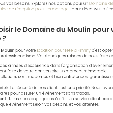
us vos besoins. Explorez nos options pour un
Domaine de 
ine de réception pour les mariages
pour découvrir la flexi
isir le Domaine du Moulin pour 
 ?
 Moulin
pour votre
location pour fete à Firminy
c'est opte
 professionnalisme. Voici quelques raisons de nous faire c
 des années d'expérience dans l'organisation d'événeme
t faire de votre anniversaire un moment mémorable.
stallations sont modernes et bien entretenues, garantissa
rité
: La sécurité de nos clients est une priorité. Nous avo
aires pour assurer un événement sans tracas.
ent
: Nous nous engageons à offrir un service client excep
que événement selon vos besoins et vos attentes.