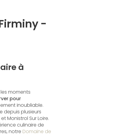
 Firminy -
aire à
r les moments
rver pour
nement inoubliable.
e depuis plusieurs
t Monistrol Sur Loire.
rience culinaire de
res, notre
Domaine de