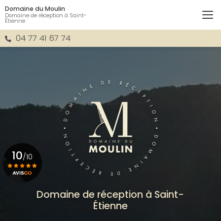
Aller
Domaine du Moulin
au
Domaine de réception à Saint-
Étienne
contenu
principal
04 77 41 67 74
10
/10
Voir le certificat
Domaine de réception à Saint-
Étienne