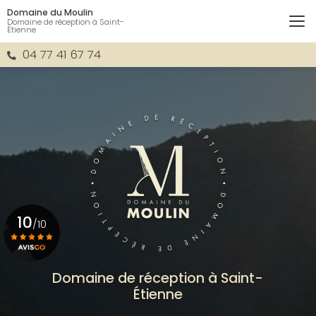
Aller
Domaine du Moulin
au
Domaine de réception à Saint-
Étienne
contenu
principal
04 77 41 67 74
10
/10
Voir le certificat
Domaine de réception à Saint-
Étienne