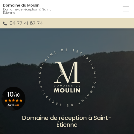
Aller
Domaine du Moulin
au
Domaine de réception à Saint-
Étienne
contenu
principal
04 77 41 67 74
10
/10
Voir le certificat
Domaine de réception à Saint-
Étienne