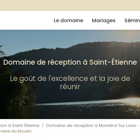
Navigation
e
Le domaine
Mariages
Sémin
Domaine de réception à Saint-Étienne
Le goût de l'excellence et la joie de
réunir
on à Saint-Étienne
Domaine de réception à Monistrol Sur Loire 
omaine du Moulin