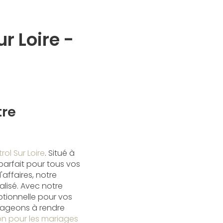
r Loire -
tre
rol Sur Loire
. Situé à
parfait pour tous vos
affaires, notre
alisé. Avec notre
ptionnelle pour vos
gageons à rendre
n pour les mariages