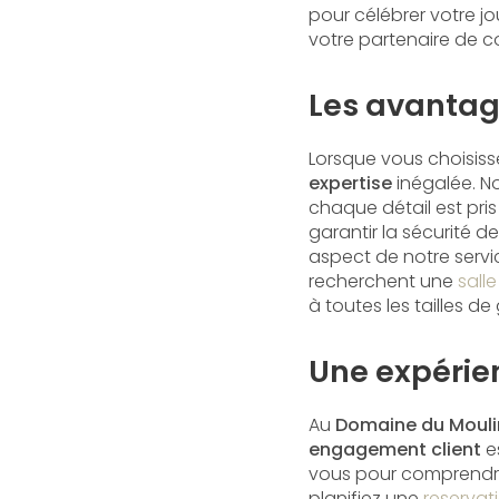
pour célébrer votre j
votre partenaire de 
Les avantag
Lorsque vous choisiss
expertise
inégalée. No
chaque détail est pri
garantir la sécurité 
aspect de notre servi
recherchent une
salle
à toutes les tailles d
Une expérien
Au
Domaine du Mouli
engagement client
es
vous pour comprendre
planifiez une
reservati