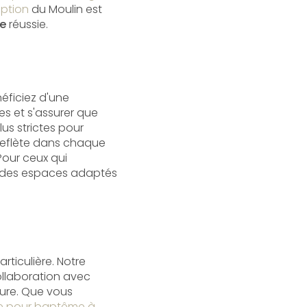
ption
du Moulin est
re
réussie.
n
éficiez d'une
s et s'assurer que
lus strictes pour
reflète dans chaque
Pour ceux qui
s des espaces adaptés
rticulière. Notre
collaboration avec
ure. Que vous
le pour baptême à