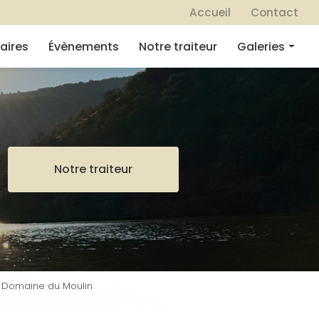
 secondaire
Accueil
Contact
aires
Évènements
Notre traiteur
Galeries
Mariages
Séminaires
Évènements
Notre traiteur
Notre traiteur
- Domaine du Moulin