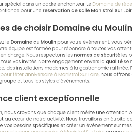
our spécial dans un cadre enchanteur. Le
Domaine de réce
confiance pour une
reservation de salle Monistrol Sur Loi
es de choisir Domaine du Mouli
ez le
Domaine du Moulin
pour votre événement, vous bén
tre équipe est formée pour répondre à toutes vos attente
s en charge. Nous respectons les
normes de sécurité
les p
de tous vos invités. Notre engagement envers la
qualité
se 
ce, des installations modernes à la gastronomie raffinée. 
 pour fêter anniversaire à Monistrol Sur Loire
, nous offron
e groupe et tous les styles d'événements.
ce client exceptionnelle
n
, nous croyons que chaque client mérite une attention pa
t au cœur de notre activité. Nous travaillons en étroite 
 vos besoins spécifiques et créer un événement sur mes
on salle pour anniversaire à Monistrol Sur Loire
ou une
sal