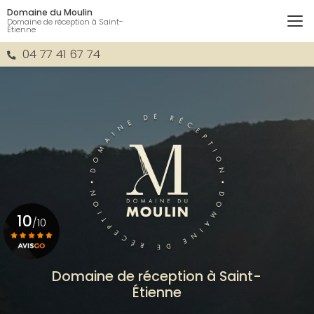
Aller
Domaine du Moulin
au
Domaine de réception à Saint-
Étienne
contenu
principal
04 77 41 67 74
10
/10
Voir le certificat
Domaine de réception à Saint-
Étienne