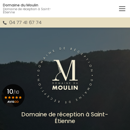
Aller
Domaine du Moulin
au
Domaine de réception à Saint-
Étienne
contenu
principal
04 77 41 67 74
10
/10
Voir le certificat
Domaine de réception à Saint-
Étienne