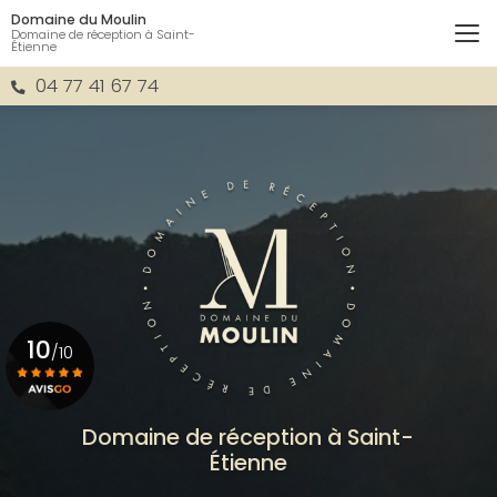
Aller
Domaine du Moulin
au
Domaine de réception à Saint-
Étienne
contenu
principal
04 77 41 67 74
10
/10
Voir le certificat
Domaine de réception à Saint-
Étienne