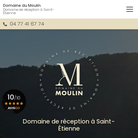
Aller
Domaine du Moulin
au
Domaine de réception à Saint-
Étienne
contenu
principal
04 77 41 67 74
10
/10
Voir le certificat
Domaine de réception à Saint-
Étienne