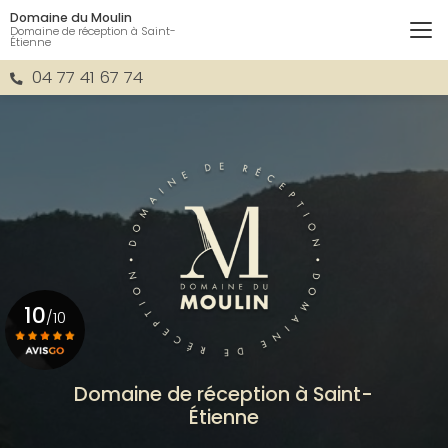
Aller
Domaine du Moulin
au
Domaine de réception à Saint-
Étienne
contenu
principal
04 77 41 67 74
10
/10
Voir le certificat
Domaine de réception à Saint-
Étienne