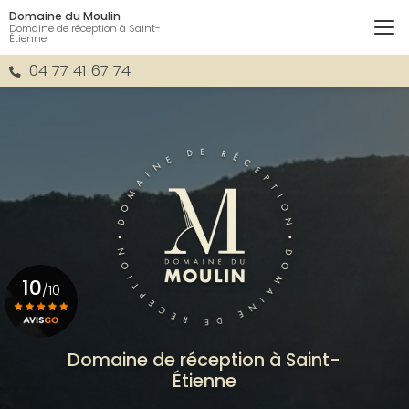
Aller
Domaine du Moulin
au
Domaine de réception à Saint-
Étienne
contenu
principal
04 77 41 67 74
10
/10
Voir le certificat
Domaine de réception à Saint-
Étienne