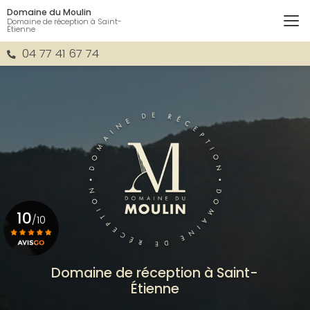
Aller
Domaine du Moulin
au
Domaine de réception à Saint-
Étienne
contenu
principal
04 77 41 67 74
10
/10
Voir le certificat
Domaine de réception à Saint-
Étienne