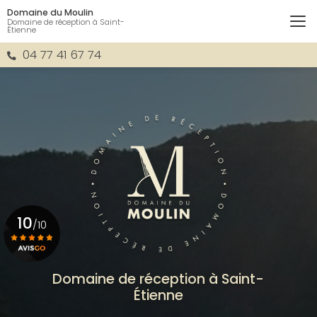
Aller
Domaine du Moulin
au
Domaine de réception à Saint-
Étienne
contenu
principal
04 77 41 67 74
10
/10
Voir le certificat
Domaine de réception à Saint-
Étienne