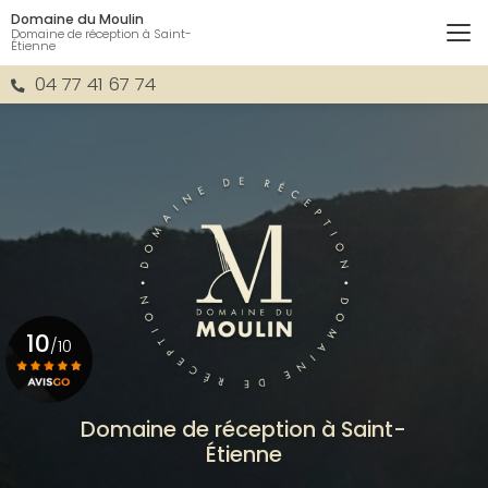
Aller
Domaine du Moulin
au
Domaine de réception à Saint-
Étienne
contenu
principal
04 77 41 67 74
10
/10
Voir le certificat
Domaine de réception à Saint-
Étienne