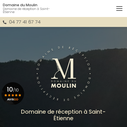
Aller
Domaine du Moulin
au
Domaine de réception à Saint-
Étienne
contenu
principal
04 77 41 67 74
10
/10
Voir le certificat
Domaine de réception à Saint-
Étienne