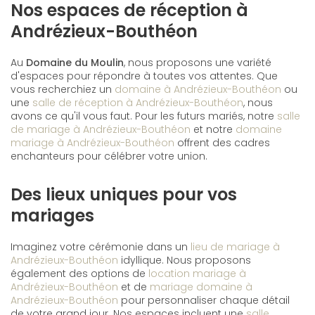
Nos espaces de réception à
Andrézieux-Bouthéon
Au
Domaine du Moulin
, nous proposons une variété
d'espaces pour répondre à toutes vos attentes. Que
vous recherchiez un
domaine à Andrézieux-Bouthéon
ou
une
salle de réception à Andrézieux-Bouthéon
, nous
avons ce qu'il vous faut. Pour les futurs mariés, notre
salle
de mariage à Andrézieux-Bouthéon
et notre
domaine
mariage à Andrézieux-Bouthéon
offrent des cadres
enchanteurs pour célébrer votre union.
Des lieux uniques pour vos
mariages
Imaginez votre cérémonie dans un
lieu de mariage à
Andrézieux-Bouthéon
idyllique. Nous proposons
également des options de
location mariage à
Andrézieux-Bouthéon
et de
mariage domaine à
Andrézieux-Bouthéon
pour personnaliser chaque détail
de votre grand jour. Nos espaces incluent une
salle