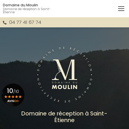
Aller
Domaine du Moulin
au
Domaine de réception à Saint-
Étienne
contenu
principal
04 77 41 67 74
10
/10
Voir le certificat
Domaine de réception à Saint-
Étienne