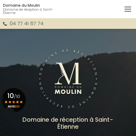
Aller
Domaine du Moulin
au
Domaine de réception à Saint-
Étienne
contenu
principal
04 77 41 67 74
10
/10
Voir le certificat
Domaine de réception à Saint-
Étienne