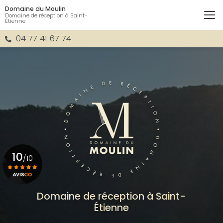
Aller
Domaine du Moulin
au
Domaine de réception à Saint-
Étienne
contenu
principal
04 77 41 67 74
10
/10
Voir le certificat
Domaine de réception à Saint-
Étienne