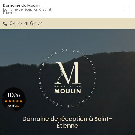
Aller
Domaine du Moulin
au
Domaine de réception à Saint-
Étienne
contenu
principal
04 77 41 67 74
10
/10
Voir le certificat
Domaine de réception à Saint-
Étienne