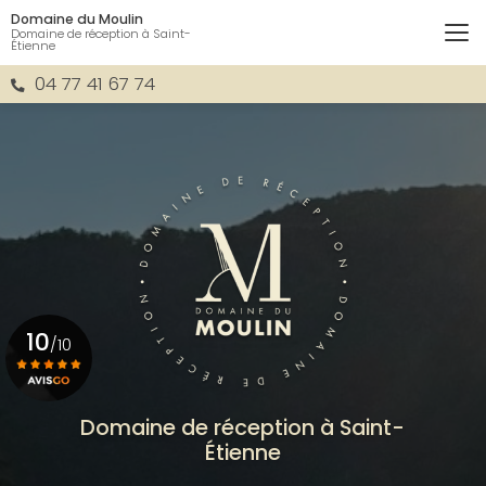
Aller
Domaine du Moulin
au
Domaine de réception à Saint-
Étienne
contenu
principal
04 77 41 67 74
10
/10
Voir le certificat
Domaine de réception à Saint-
Étienne