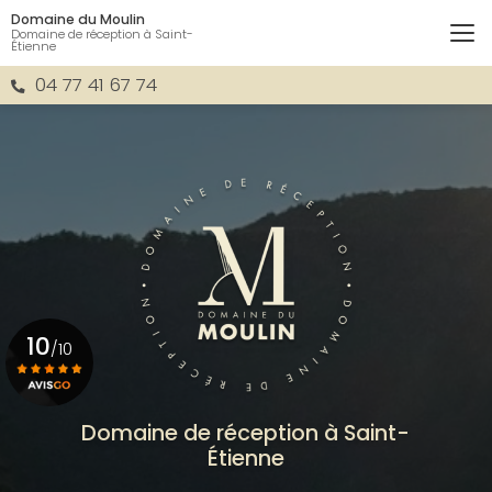
Aller
Domaine du Moulin
au
Domaine de réception à Saint-
Étienne
contenu
principal
04 77 41 67 74
10
/10
Voir le certificat
Domaine de réception à Saint-
Étienne