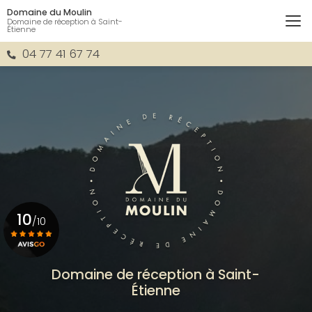
Aller
Domaine du Moulin
au
Domaine de réception à Saint-
Étienne
contenu
principal
04 77 41 67 74
10
/10
Voir le certificat
Domaine de réception à Saint-
Étienne