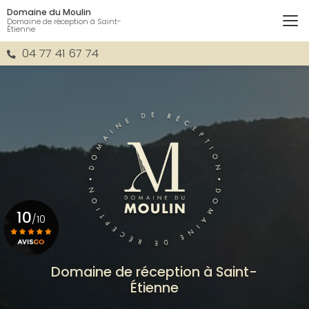
Aller
Domaine du Moulin
au
Domaine de réception à Saint-
Étienne
contenu
principal
04 77 41 67 74
10
/10
Voir le certificat
Domaine de réception à Saint-
Étienne