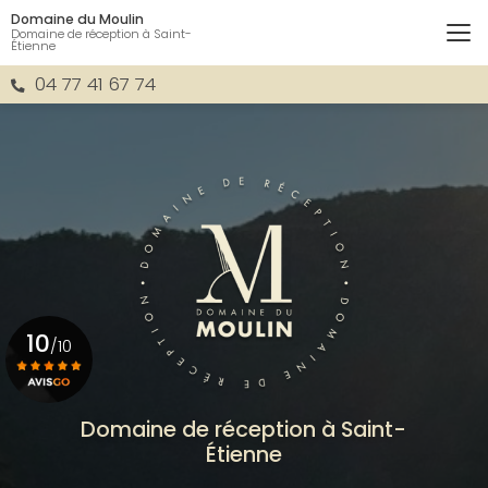
Aller
Domaine du Moulin
au
Domaine de réception à Saint-
Étienne
contenu
principal
04 77 41 67 74
10
/10
Voir le certificat
Domaine de réception à Saint-
Étienne