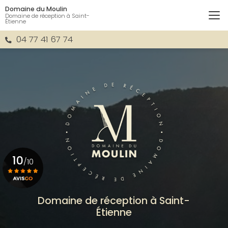
Aller
Domaine du Moulin
au
Domaine de réception à Saint-
Étienne
contenu
principal
04 77 41 67 74
10
/10
Voir le certificat
Domaine de réception à Saint-
Étienne